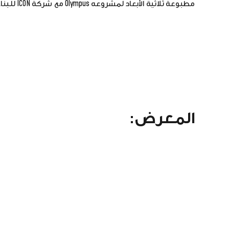
مطبوعة ثلاثية الأبعاد لمشروعه Olympus مع شركة ICON للبناء ثلاثي الأبعاد.
المعرض: