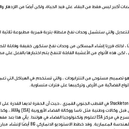
معات أكبر ليس فقط من البقاء على قيد الحياة، ولكن أيضًا من الازدهار و
 لشركة Hassell من مكونات قابلة للتعديل والتي ستشمل وحدات نفخ مغطاة بتربة قمرية مطبوعة ثلاثي
، لكن هذه الأنواع من الأغشية القابلة للنفخ يتم اختبارها بالفعل على 
تصميم مستوحى من التترابودات ، والتي تستخدم في الهياكل التي تعم
ألواح الفضائية من الأرض وتركيبها على فترات متساوية.
تم تصميم قاعدة القمر لتكون مبنية بالقرب من حافة فوهة Shackleton في القطب الجنوبي القمري ، حيث أن الحفرة لديها الق
المجمد. يمكن استخدام مشروع Habitat Master Plan
شركات الفضاء التجارية ، وقد تم الكشف عنها على خشبة المسرح في مركز ESA لعلوم وتكنولوجيا الفضاء في هولندا. يأتي هذ
للمباني القمرية القابلة للنفخ ، Moon Village من استوديو SOM للهندسة المعمارية. وقد خطط الاستو