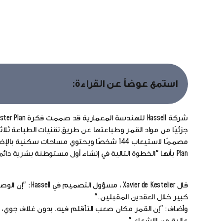
استمع عوضاً عن القراءة:
Plan بأنها "الخطوة التالية في إنشاء أول مستوطنة بشرية دائمة على القمر".
قال  Kestelier
كبير خلال العقدين المقبلين."
وأضاف: "إن القمر مكان صعب التأقلم فيه. بدون غلاف جوي، يح
عالية من الإشعاع."