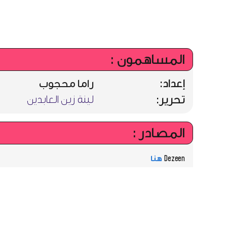
المساهمون :
إعداد:
راما محجوب
تحرير:
لينة زين العابدين
المصادر :
Dezeen
هنا