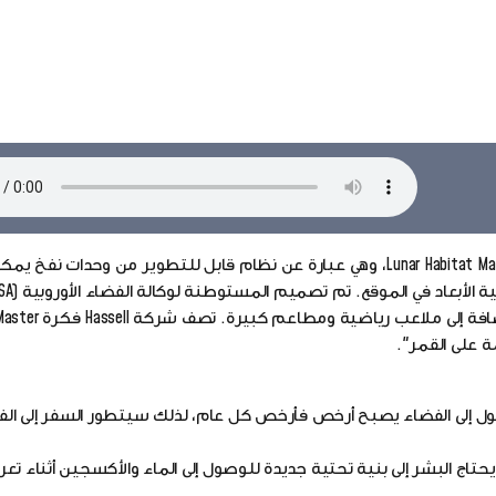
شركة Hassell للهندسة المعمارية قد صممت فكرة Lunar Habitat Master Plan، وهي عبارة عن نظام قابل للتطوير من وح
مصممًا لاستيعاب 144 شخصًا ويحتوي مسا
Xavier de ، مسؤول التصميم في Hassell: "إن الوصول إلى الفضاء يصبح أرخص فأرخص كل عام، لذلك سيتطور السفر
تاج البشر إلى بنية تحتية جديدة للوصول إلى الماء والأكسجين أثناء ت