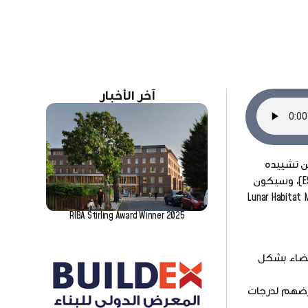
آخر الأخبار
دات نفخ يمكن تشييده
جزئيًا من مواد القمر وطباعتها عن طريق تقنيات الطباعة ثلاثية الأبعاد في الموقع. تم تصميم المستوطنة لوكالة الفضاء الأوروبية (ESA)، وسيكون
حات سكنية بالإضافة إلى ملاعب رياضية ومطاعم كبيرة. تصف شركة Hassell فكرة Lunar Habitat Master
RIBA Stirling Award Winner 2025
 إلى الفضاء بشكل
عرضهم لدرجات