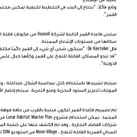
وتابع قائلاً: "نحتاج إلى البدء في التخطيط لكيفية تمكين مجت
القمر".
ستبنى قاعدة القمر التابعة
سكانها من مستويات الإشعاع المميتة.
قال De Kestelier: "سيكون شحن أي شيء إلى القمر دائمًا مكلفًا ، لذلك قررنا إنشاء المساكن من وحدات نفخ ستكون خفيفة وقابلة للطي."
"قد تبدو المساكن القابلة للنفخ على القمر وكأنها خيال علمي 
الدولية".
سيتم تشييدها باستخدام كتل سداسية الشكل متداخلة ، وهو 
الموجات لتعزيز السدود البحرية ومنع التعرية. سيتم إحضار ال