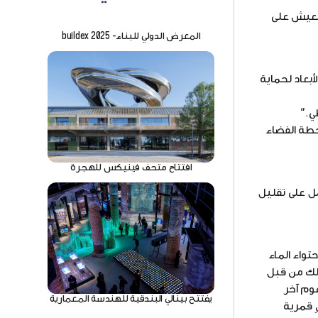
العيش على
المعرض الدولي للبناء- buildex 2025
ة الأبعاد لحماية
محطة الفضاء
افتتاح متحف فينيكس للهجرة
ل على تقليل
درة على احتواء الماء
Lunar  من قبل وكالات وطنية مثل ناسا ووكالة الفضاء الأوروبية (ESA) وJAXA ، وكذلك من قبل
ا بعد مفهوم آخر
يفتتح بينالي البندقية للهندسة المعمارية
ديو الدنماركي BIG أيضًا لإنشاء مبانٍ قمرية