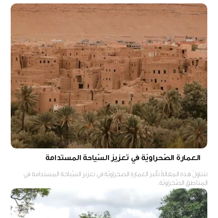
العمارة الصّحراويّة في تعزيز السّياحة المستدامة
تتناولُ هذهِ المقالةُ تأثيرَ العمارةِ الصحراويّةِ في تعزيزِ السّياحةِ المستدامةِ في
المناطقِ الصّحراويّة.