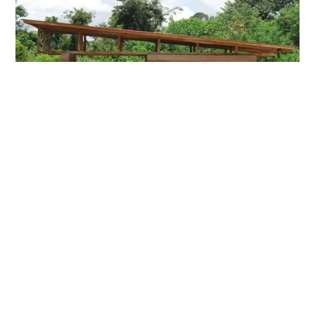
استخدامُ الطّينِ كمادةِ بناءٍ، ودورُهَا في المحافظةِ على
البيئةِ
مقالة عن أهمِّ استخداماتِ الطّينِ كمادةٍ في البناءِ، وأهمُّ إيجابياتهِ وسلبياتهِ،
بالإضافةِ إلى بعضِ الأمثلةِ عن مباني تمَّ تشييدهَا بواسطةِ هذه المادةِ.