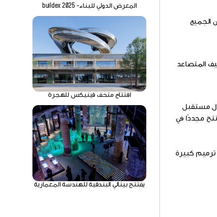
المعرض الدولي للبناء- buildex 2025
ن الجميع
ثيف المتصاعد
افتتاح متحف فينيكس للهجرة
كهنات حول مستقبل
تح مجددًا في
ش في عام 2018، والذي حدث أثناء أعمال ترميم كبيرة
يفتتح بينالي البندقية للهندسة المعمارية