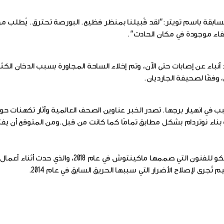
سابقة باسم تويتر:"لقد قُبيلنا بمنظر فظيع. البورصة تحترق. يُطلب م
اء موجودة في مكان الحادث".
أنباء عن إصابات حتى الآن، وتم إخلاء الساحة المجاورة بسبب الدخان الك
وفقًا لصحيفة الجارديان.
ي حدث لكاتدرائية نوتردام عام 2019، والذي تسبب في انهيار برجها. تصدر الخبر عناوين الصحف العالمية وأثار ت
 بناء نوتردام بشكل مطابق تمامًا كما كانت من قبل.ومن المتوقع أن يفت
يذكر هذا الحدث أيضا بالحريق الثاني الذي شب في مدرسة غلاسكو للفنون التي صممها ماكينتو
جرى لإصلاح الأضرار التي سببها الحريق السابق في عام 2014.