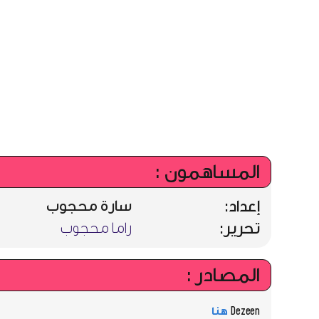
المساهمون :
إعداد:
سارة محجوب
تحرير:
راما محجوب
المصادر :
Dezeen
هنا