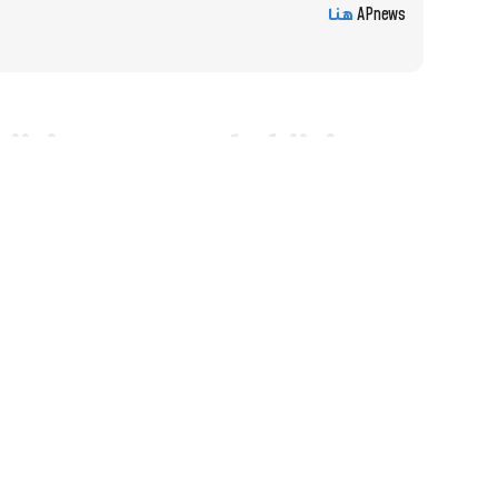
APnews
هنا
العمارة الصّحراويّة في تعزيز السّياحة
المستدامة
تتناولُ هذهِ المقالةُ تأثيرَ العمارةِ الصحراويّةِ في تعزيزِ السّياحةِ المستدامةِ
في المناطقِ الصّحراويّة.