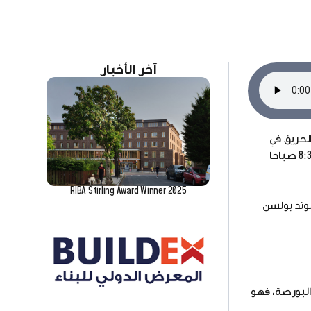
آخر الأخبار
لحريق في
المبنى الذي كان يوما ما بورصة المدينة في وقت مبكر من صباح يوم الثلاثاء ، حيث انهار البرج الذي يبلغ ارتفاعه 56 مترا حوالي الساعة 8:30 صباحا
RIBA Stirling Award Winner 2025
لس لوند بولسن
البورصة، فهو