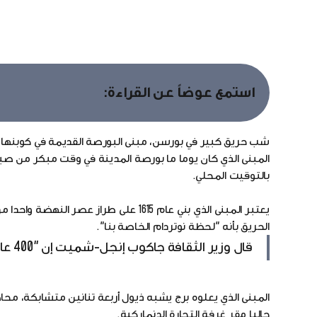
استمع عوضاً عن القراءة:
شب حريق كبير في بورسن، مبنى البورصة القديمة في كوبنهاجن، 
بالتوقيت المحلي.
يعتبر المبنى الذي بني عام 1615 على طر
الحريق بأنه "لحظة نوتردام الخاصة بنا".
قال وزير الثقافة جاكوب إنجل-شميت إن "400 عام من التراث الثقافي الدنماركي تحترق".
المبنى الذي يعلوه برج يشبه ذيول أربعة تنانين متشابكة، محا
حاليا مقر غرفة التجارة الدنماركية.