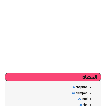
المصادر :
oneplane
هنا
olympics
هنا
intel
هنا
bbc
هنا