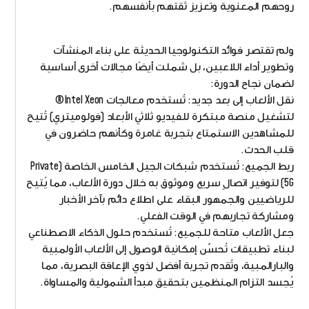
روحهم المعنوية وتعزيز ثقتهم بأنفسهم.
ولم تقتصر فوائد التكنولوجيا الحديثة على بناء المنشآت
وتطوير أداء اللاعبين، بل شملت أيضًا مجالات أخرى أساسية
لضمان نجاح الدورة:
نقل الألعاب إلى بعد جديد: تُستخدم معالجات Intel Xeon®
لتشغيل منصة مبتكرة للفيديو ثلاثي الأبعاد (فولوميتري) تُتيح
للمشاهدين الاستمتاع بتجربة غامرة وكأنهم حاضرون في
قلب الحدث.
ربط الجميع: تُستخدم شبكات الجيل الخامس الخاصة (Private
5G) لتوفير اتصالٍ سريع وموثوق به خلال دورة الألعاب، مما يُتيح
للرياضيين والجمهور البقاء على اطلاع دائم بآخر الأخبار
ومشاركة تجاربهم في الوقت الفعلي.
جعل الألعاب متاحة للجميع: تُستخدم حلول الذكاء الاصطناعي
لبناء تطبيقات تُحسّن إمكانية الوصول إلى الألعاب الأولمبية
والبارالمبية، وتُقدم تجربة أفضل لذوي الإعاقة البصرية، مما
يُجسد التزام المنظمين بتحقيق مبدأ الشمولية والمساواة.