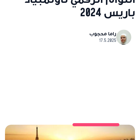
باريس 2024
راما محجوب
17.5.2025