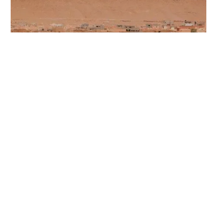
العمارة الصّحراويّة في تعزيز السّياحة المستدامة
تتناولُ هذهِ المقالةُ تأثيرَ العمارةِ الصحراويّةِ في تعزيزِ السّياحةِ المستدامةِ في
المناطقِ الصّحراويّة.