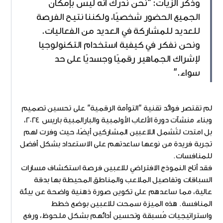
وذكر الزيات: "نحن ندرك أنّه ليس بإمكان
الجميع الحضور شخصيًا، ولكننا نتيح الفرصة
للعديد للمشاركة في العديد من الفعاليات.
ونحن نفكر في كيفية استخدام التكنولوجيا
لإشراك الجماهير رقميًا وجسديًا على حد
سواء."
لم تقتصر فوائد تقنية "التوأمة الرقمية" على تحسين تصميم
وبناء منشآت دورة الألعاب الأولمبية والبارالمبية باريس ٢٠٢٤،
بل امتدت لتُشمل اللاعبين المشاركين أيضًا، حيث وفرت لهم
تجربة فريدة من نوعها ساعدتهم على الاستعداد بشكل أفضل
للمنافسات.
فقد أتاح النموذج الافتراضي للاعبين فرصة استكشاف مسارات
السباقات وتفاصيل الملاعب والمناطق المحيطة بها بدقة
عالية، مما ساعدهم على تكوين صورة ذهنية واضحة عن بيئة
المنافسة. هذه الميزة سمحت للاعبين بوضع خطط
واستراتيجيات مُسبقة وتحسين أدائهم بشكل ملحوظ، ورفع