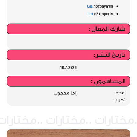
nbcbayarea
هنا
n3xtsports
هنا
شارك المقال :
تاريخ النشر:
18.7.2024
المساهمون :
إعداد:
راما محجوب
تحرير: