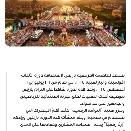
تستعد العاصمة الفرنسية باريس لاستضافة دورة الألعاب
الأولمبية والبارالمبية ٢٠٢٤، التي تُقام من ٢٦ يوليو إلى ١١
أغسطس ٢٠٢٤، وتُعدّ هذه الدورة شاهداً على التزام باريس
بتوظيف أحدث التقنيات لخلق تجربة استثنائية للرياضيين
والجمهور على حدٍ سواء.
وتبرز تقنية "التوأمة الرقمية" كأحد أهمّ الابتكارات التي
تُستخدم في تصميم وبناء منشآت هذه الدورة، تاركين وراءهم
"إرثًا رقميًا" يدعم استدامة المشاريع وكفاءتها على المدى