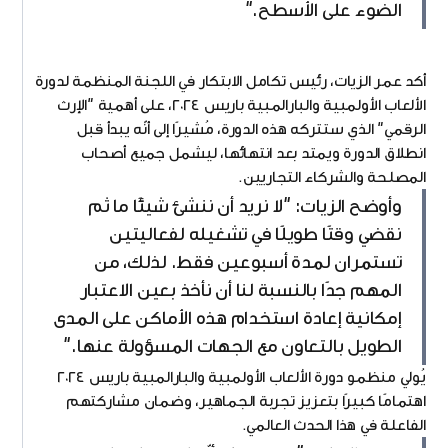
الضوء على الأسطح."
أكد عمر الزيات، رئيس تكامل الابتكار في اللجنة المنظمة لدورة
الألعاب الأولمبية والبارالمبية باريس ٢٠٢٤، على أهمية "الإرث
الرقمي" الذي ستتركه هذه الدورة، مُشيرًا إلى أنّه يبدأ قبل
انطلاق الدورة ويمتد بعد انتهائها، ليشمل جميع أصحاب
المصلحة والشركاء التجاريين.
وأوضح الزيات: "لا نريد أن ننشئ شيئًا ما ثم
نقضي وقتًا طويلًا في تشغيله لفعاليتين
تستمران لمدة أسبوعين فقط. لذلك، من
المهم جدًا بالنسبة لنا أن نأخذ بعين الاعتبار
إمكانية إعادة استخدام هذه الأماكن على المدى
الطويل بالتعاون مع الجهات المسؤولة عنها."
يُولي منظمو دورة الألعاب الأولمبية والبارالمبية باريس ٢٠٢٤
اهتمامًا كبيرًا بتعزيز تجربة الجماهير، وضمان مشاركتهم
الفاعلة في هذا الحدث العالمي.