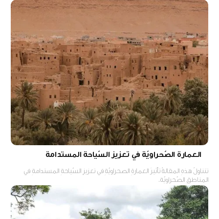
العمارة الصّحراويّة في تعزيز السّياحة المستدامة
تتناولُ هذهِ المقالةُ تأثيرَ العمارةِ الصحراويّةِ في تعزيزِ السّياحةِ المستدامةِ في
المناطقِ الصّحراويّة.