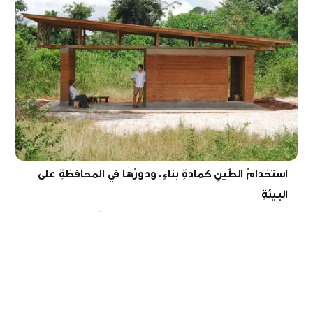
استخدامُ الطّينِ كمادةِ بناءٍ، ودورُهَا في المحافظةِ على
البيئةِ
مقالة عن أهمِّ استخداماتِ الطّينِ كمادةٍ في البناءِ، وأهمُّ إيجابياتهِ وسلبياتهِ،
بالإضافةِ إلى بعضِ الأمثلةِ عن مباني تمَّ تشييدهَا بواسطةِ هذه المادةِ.