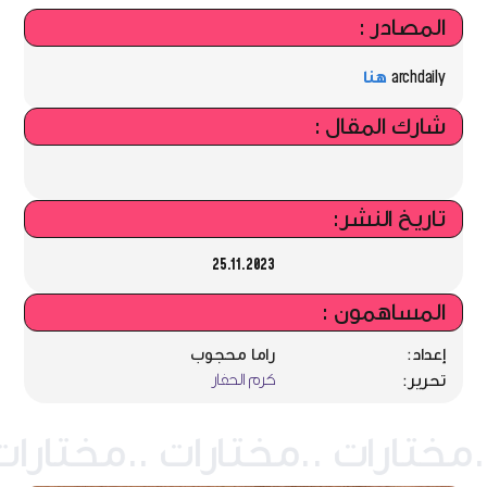
المصادر :
archdaily
هنا
شارك المقال :
تاريخ النشر:
25.11.2023
المساهمون :
إعداد:
راما محجوب
كرم الحفار
تحرير: