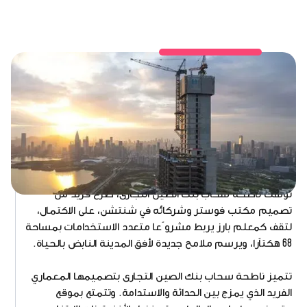
توشك ناطحة سحاب بنك الصين التجارى، صرح فريد من
تصميم مكتب فوستر وشركائه في شنتشن، على الاكتمال،
لتقف كمعلم بارز يربط مشرو ًعا متعدد الاستخدامات بمساحة
68 هكتاًرا، ويرسم ملامح جديدة لأفق المدينة النابض بالحياة.
تتميز ناطحة سحاب بنك الصين التجارى بتصميمها المعماري
الفريد الذي يمزج بين الحداثة والاستدامة. وتتمتع بموقع