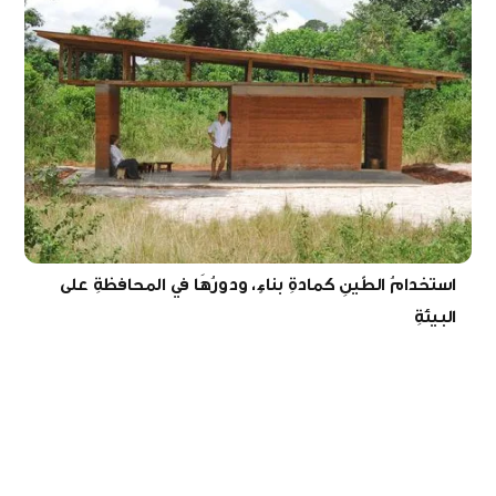
استخدامُ الطّينِ كمادةِ بناءٍ، ودورُهَا في المحافظةِ على
البيئةِ
مقالة عن أهمِّ استخداماتِ الطّينِ كمادةٍ في البناءِ، وأهمُّ إيجابياتهِ وسلبياتهِ،
بالإضافةِ إلى بعضِ الأمثلةِ عن مباني تمَّ تشييدهَا بواسطةِ هذه المادةِ.