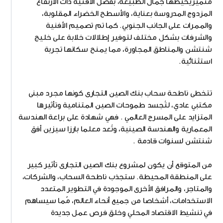
متميزيحيطها جمال الطبيعة، بفضل الأفنية ذات الارتفاع
المزدوج المدروسة بعناية، والأسطح الخضراء المقلوبة،
والممرات على الجانب الجنوبي. كما تم تصميم الأفنية
والشرفات بشكل مختلف لتوفير إطلالات خلابة على خليج
شنتشن والمناطق المجاورة، مما يمنح سكانها تجربة
استثنائية.
تتخطى ناطحة سحاب بنك الصين التجارى كونها مجرد مبنى
مكتبي عادي، لتُجسد طموحات الصين المتنامية وتأثيرها
المتزايد على المسرح العالمي . فهي شهادة على براعة الهندسة
المعمارية والهندسة الصينية، وتُعد معلما بارزا سيزين أفق
شنتشن لسنوات قادمة .
من المتوقع أن يكون لمشروع بنك الصين التجارى تأثير كبير
على المنطقة المحيطة. ستجذب ناطحة السحاب، والشركات،
والمتاجر، والمرافق الأخرى الموجودة في التطوير المتعدد
الاستخدامات، أشخاصا من جميع أنحاء العالم، مّما سيساهم
في تنشيط الاقتصاد المحلي وخلق فرص عمل جديدة