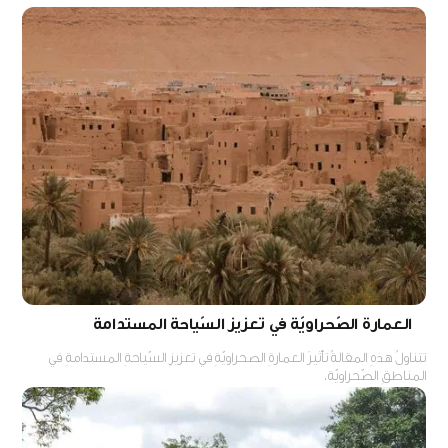
العمارة الصّحراويّة في تعزيز السّياحة المستدامة
تتناولُ هذهِ المقالةُ تأثيرَ العمارةِ الصحراويّةِ في تعزيزِ السّياحةِ المستدامةِ في
المناطقِ الصّحراويّة.