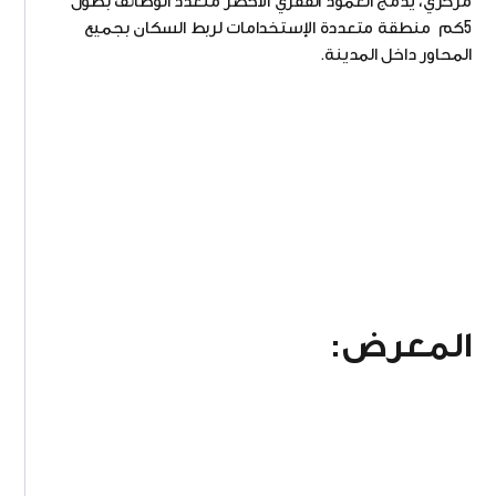
مركزي، يدمج العمود الفقري الأخضر متعدد الوظائف بطول
5كم منطقة متعددة الإستخدامات لربط السكان بجميع
المحاور داخل المدينة.
المعرض: