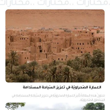
العمارة الصّحراويّة في تعزيز السّياحة المستدامة
تتناولُ هذهِ المقالةُ تأثيرَ العمارةِ الصحراويّةِ في تعزيزِ السّياحةِ المستدامةِ في
المناطقِ الصّحراويّة.