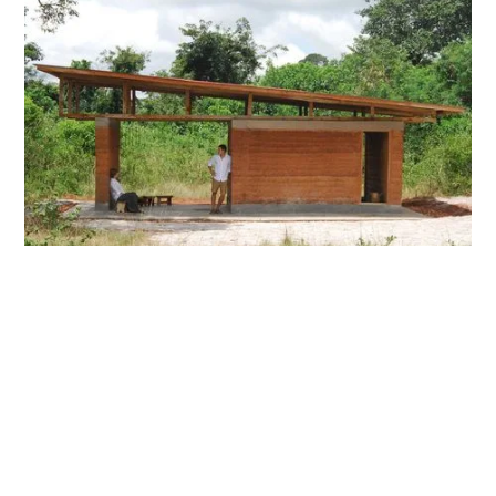
استخدامُ الطّينِ كمادةِ بناءٍ، ودورُهَا في المحافظةِ على
البيئةِ
مقالة عن أهمِّ استخداماتِ الطّينِ كمادةٍ في البناءِ، وأهمُّ إيجابياتهِ وسلبياتهِ،
بالإضافةِ إلى بعضِ الأمثلةِ عن مباني تمَّ تشييدهَا بواسطةِ هذه المادةِ.