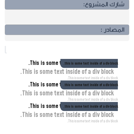
شارك المشروع:
المصادر :
مشاريع مختارة ..مشاريع مختارة ..مشاريع مختارة ..
This is some text inside of a div block.
this is some text inside of a div block.
This is some text inside of a div block.
This is some text inside of a div block.
This is some text inside of a div block.
this is some text inside of a div block.
This is some text inside of a div block.
This is some text inside of a div block.
This is some text inside of a div block.
this is some text inside of a div block.
This is some text inside of a div block.
This is some text inside of a div block.