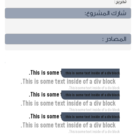
تحرير:
شارك المشروع:
المصادر :
مشاريع مختارة ..مشاريع مختارة ..مشاريع مختارة ..
This is some text inside of a div block.
this is some text inside of a div block.
This is some text inside of a div block.
This is some text inside of a div block.
This is some text inside of a div block.
this is some text inside of a div block.
This is some text inside of a div block.
This is some text inside of a div block.
This is some text inside of a div block.
this is some text inside of a div block.
This is some text inside of a div block.
This is some text inside of a div block.