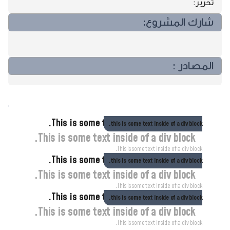
تحرير:
شارك المشروع:
المصادر :
مشاريع مختارة ..مشاريع مختارة ..مشاريع مختارة ..
This is some text inside of a div block.
this is some text inside of a div block.
This is some text inside of a div block.
This is some text inside of a div block.
This is some text inside of a div block.
this is some text inside of a div block.
This is some text inside of a div block.
This is some text inside of a div block.
This is some text inside of a div block.
this is some text inside of a div block.
This is some text inside of a div block.
This is some text inside of a div block.