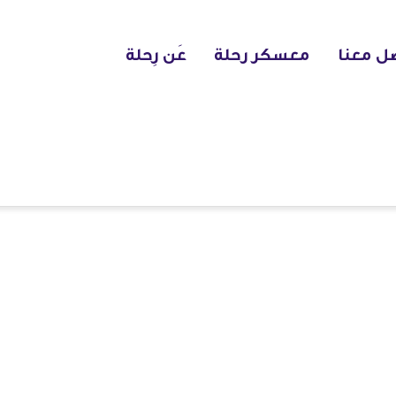
ل معنا
معسكر رحلة
عَن رِحلة