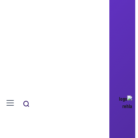
SOMA
عمارة النخيل السكنية
One At Palm Residential Building
نموذج جديد للرفاهية في دبي
الامارات ,دبي