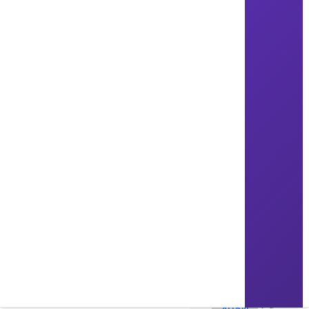
SOMA
84000
2021
الامارات ,دبي
سكنية