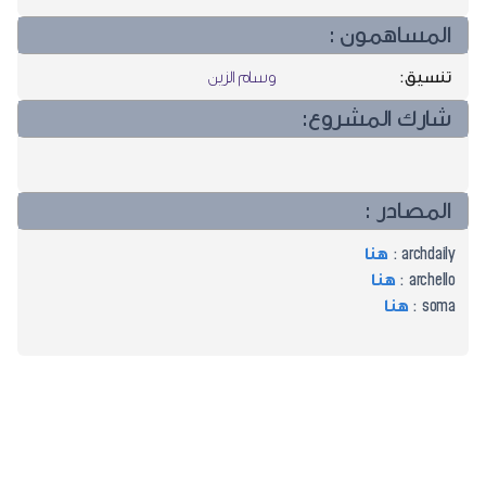
المساهمون :
تنسيق:
وسام الزين
شارك المشروع:
المصادر :
archdaily :
هنا
archello :
هنا
soma :
هنا