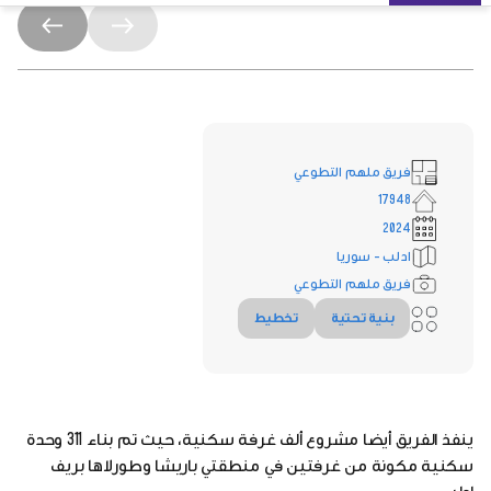
فريق ملهم التطوعي
17948
2024
ادلب - سوريا
فريق ملهم التطوعي
بنية تحتية
تخطيط
ينفذ الفريق أيضا مشروع ألف غرفة سكنية، حيث تم بناء 311 وحدة
سكنية مكونة من غرفتين في منطقتي باريشا وطورلاها بريف