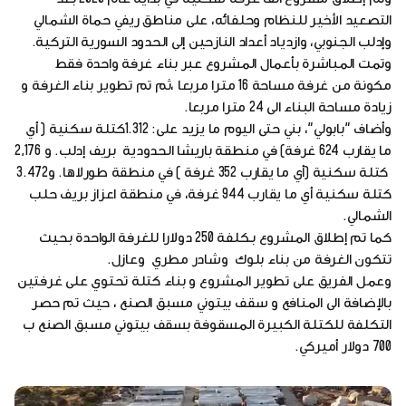
التصعيد الأخير للنظام وحلفائه، على مناطق ريفي حماة الشمالي
وإدلب الجنوبي، وازدياد أعداد النازحين إلى الحدود السورية التركية.
وتمت المباشرة بأعمال المشروع عبر بناء غرفة واحدة فقط
مكونة من غرفة مساحة 16 مترا مربعا ،ثم تم تطوير بناء الغرفة و
زيادة مساحة البناء الى 24 مترا مربعا.
وأضاف "بابولي"، بني حتى اليوم ما يزيد على: 1.312كتلة سكنية ( أي
ما يقارب 624 غرفة) في منطقة باريشا الحدودية بريف إدلب. و 2,176
كتلة سكنية (أي ما يقارب 352 غرفة ) في منطقة طورلاها. و3.472
كتلة سكنية أي ما يقارب 944 غرفة، في منطقة اعزاز بريف حلب
الشمالي.
كما تم إطلاق المشروع بـكلفة 250 دولارا للغرفة الواحدة بحيث
تتكون الغرفة من بناء بلوك وشادر مطري وعازل.
وعمل الفريق على تطوير المشروع و بناء كتلة تحتوي على غرفتين
بالإضافة الى المنافع و سقف بيتوني مسبق الصنع ، حيث تم حصر
التكلفة للكتلة الكبيرة المسقوفة بسقف بيتوني مسبق الصنع ب
700 دولار أميركي.