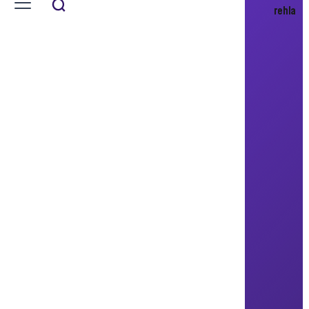
مشروع باريشا
Barisha Project
بناء ألف وحدة سكنية ونقل العائلات
النازحة إلى هذه الوحدات،
ادلب - سوريا