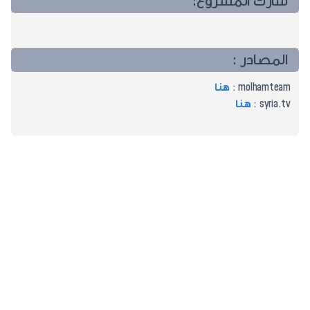
شارك المشروع:
المصادر :
molhamteam :
هنا
syria.tv :
هنا