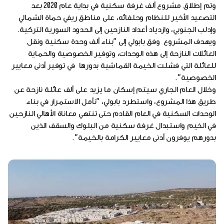
وتم إطلاق مشروع ألف غرفة سكنية في بداية عام 2020 بعد
التصعيد الأخير للنظام وحلفائه، على مناطق ريفي حماة الشمالي
وإدلب الجنوبي، وازدياد أعداد النازحين إلى الحدود السورية التركية.
ويهدف المشروع وفق بابولي إلى "بناء ألف وحدة سكنية ونقل
العائلات النازحة إلى هذه الوحدات، وتوفير الخصوصية والحماية
للعائلة التي فشلت الخيمة القماشية بدورها في توفير أدنى معايير
الخصوصية".
وخلال العام الجاري سيتم إسكان ما يزيد على ألف عائلة نازحة عن
طريق هذا المشروع، واستطرد بابولي، "نأمل الاستمرار في بناء
الوحدات السكنية في العام القادم حتى تنتهي معاناة الأهالي النازحين
في الخيم واستبدال غرفة سكنية من البلوك والسقف الذين
بدورهم يوفرون أدنى معايير الكرامة بالخيمة".