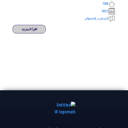
1100
2022
المغرب,إمسوان
اقرأ المزيد