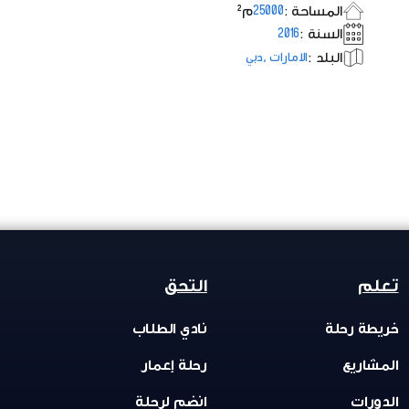
المساحة :
م²
25000
السنة :
2016
البلد :
الامارات ,دبي
تعلم
التحق
خريطة رحلة
نادي الطلاب
المشاريع
رحلة إعمار
الدورات
انضم لرحلة