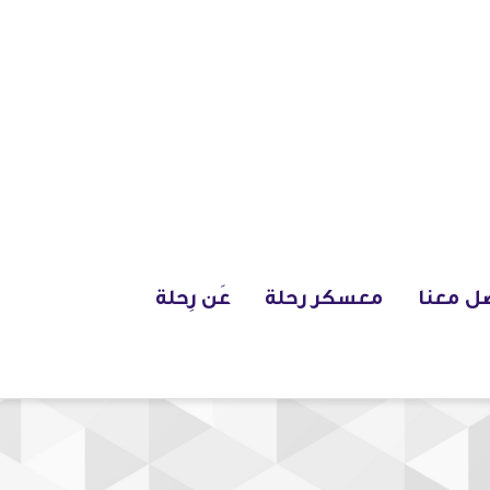
ل معنا
معسكر رحلة
عَن رِحلة