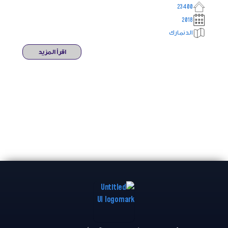
23400
2018
الدنمارك
اقرأ المزيد