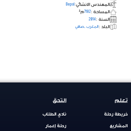
المهندس الانشائي:
Bepol
المساحة :
م²
7182
السنة :
2014
البلد :
المغرب ,صافي
تعلم
التحق
خريطة رحلة
نادي الطلاب
المشاريع
رحلة إعمار