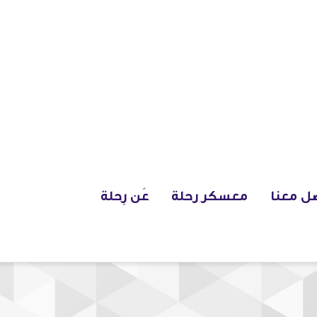
ل معنا
معسكر رحلة
عَن رِحلة