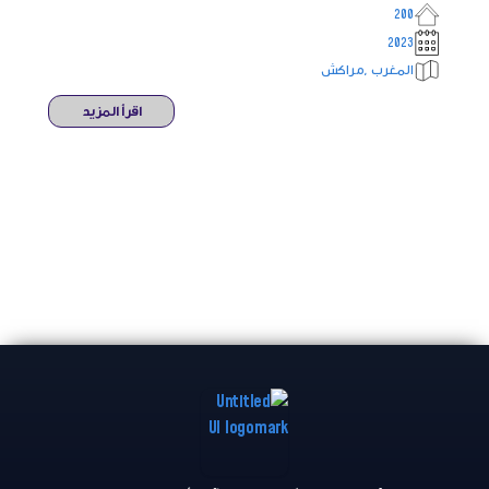
200
2023
المغرب ,مراكش
اقرأ المزيد