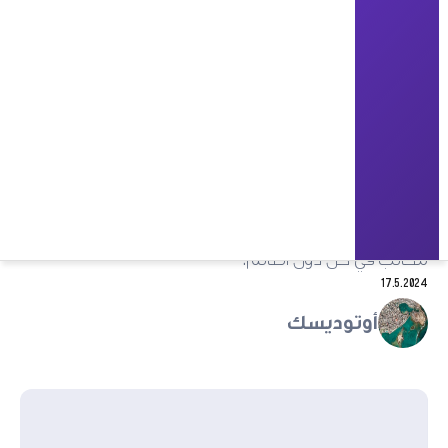
الهندسة المعمارية
أساسيات البناء
أوتوديسك ‏ هي شركة برمجيات أمريكية متعددة
الجنسيات تصنع منتجات وخدمات برمجية للهندسة
المعمارية والهندسة والبناء والتصنيع والإعلام والتعليم
والصناعات الترفيهية. يقع المقر الرئيسي لشركة
Autodesk في سان رافائيل، كاليفورنيا، وتتميز بمعرض
لأعمال عملائها في مبنى سان فرانسيسكو. لدى الشركة
مكاتب في كل دول العالم.
17.5.2024
أوتوديسك