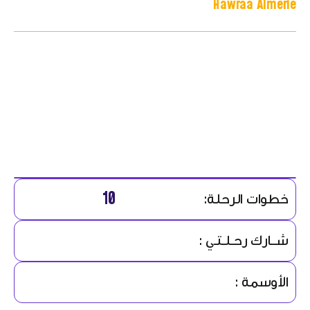
Hawraa Almerie
10
خطوات الرحلة:
شــارك رحـلـتـي :
الأوسمة :