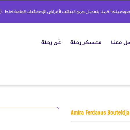
وصيتك! قمنا بتفعيل جمع البيانات لأغراض الإحصائيات العامة فقط .
ل معنا
معسكر رحلة
عَن رِحلة
Amira Ferdaous Bouteldja