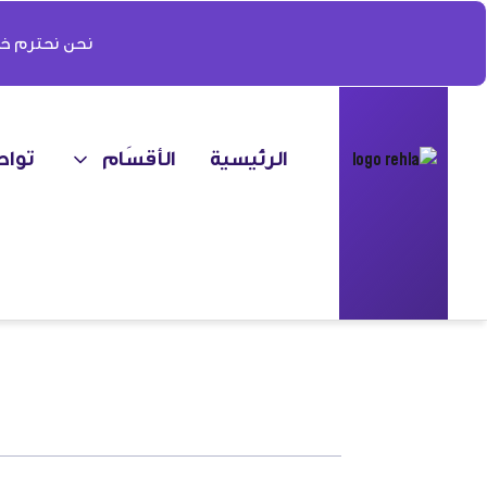
نحن نحترم خص
الرئيسية
الأقسَام
تواص