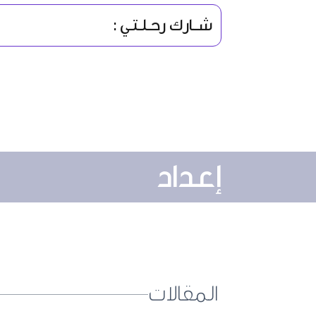
شــارك رحـلـتـي :
إعداد
المقالات