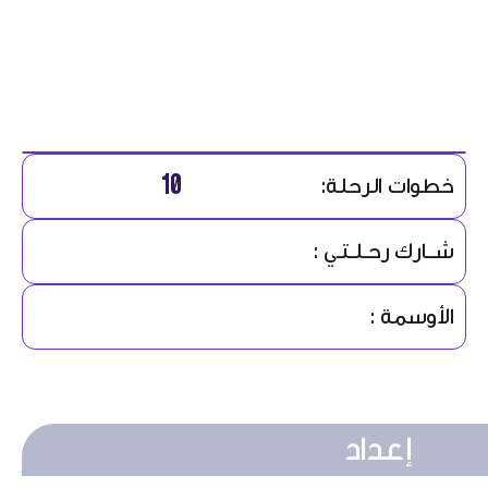
10
خطوات الرحلة:
شــارك رحـلـتـي :
الأوسمة :
إعداد